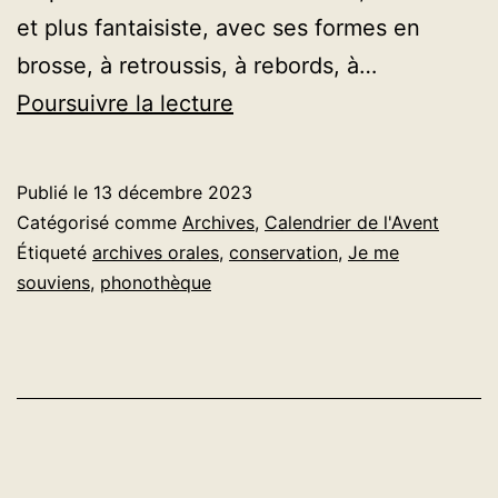
et plus fantaisiste, avec ses formes en
brosse, à retroussis, à rebords, à…
AVENT
Poursuivre la lecture
2023
–
Publié le
13 décembre 2023
Jour
Catégorisé comme
Archives
,
Calendrier de l'Avent
13
Étiqueté
archives orales
,
conservation
,
Je me
souviens
,
phonothèque