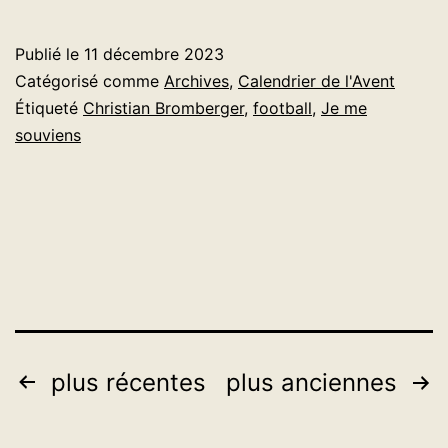
2023
–
Publié le
11 décembre 2023
Jour
Catégorisé comme
Archives
,
Calendrier de l'Avent
11
Étiqueté
Christian Bromberger
,
football
,
Je me
souviens
Pagination
plus récentes
plus anciennes
des