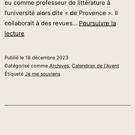
eu comme professeur de littérature à
l’université alors dite « de Provence ». Il
collaborait à des revues…
Poursuivre la
AVENT
lecture
2023
–
Publié le
19 décembre 2023
Jour
Catégorisé comme
Archives
,
Calendrier de l'Avent
19
Étiqueté
Je me souviens