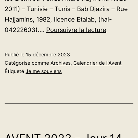
2011) – Tunisie – Tunis – Bab Djazira – Rue
Hajjamins, 1982, licence Etalab, (hal-
AVENT
04222603).…
Poursuivre la lecture
2023
–
Publié le
15 décembre 2023
Jour
Catégorisé comme
Archives
,
Calendrier de l'Avent
15
Étiqueté
Je me souviens