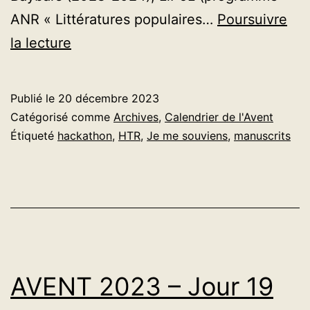
ANR « Littératures populaires…
Poursuivre
AVENT
la lecture
2023
–
Publié le
20 décembre 2023
Jour
Catégorisé comme
Archives
,
Calendrier de l'Avent
20
Étiqueté
hackathon
,
HTR
,
Je me souviens
,
manuscrits
AVENT 2023 – Jour 19