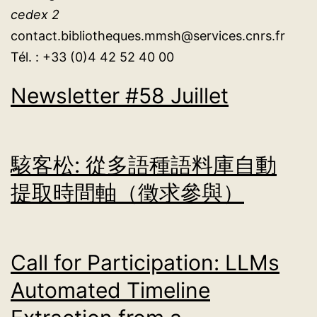
cedex 2
contact.bibliotheques.mmsh@services.cnrs.fr
Tél. : +33 (0)4 42 52 40 00
Newsletter #58 Juillet
駭客松: 從多語種語料庫自動
提取時間軸（徵求參與）
Call for Participation: LLMs
Automated Timeline