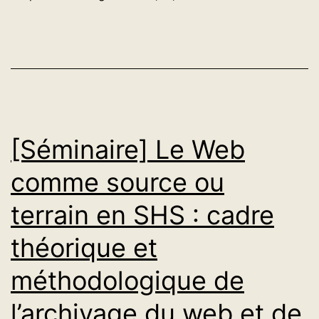
à
l’ère
de
l’IA
:
institutio
[Séminaire] Le Web
patrimoni
comme source ou
et
terrain en SHS : cadre
collabora
académiq
théorique et
méthodologique de
l’archivage du web et de