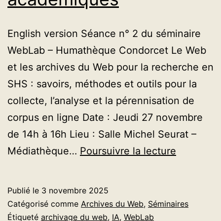
English version Séance n° 2 du séminaire
WebLab – Humathèque Condorcet Le Web
et les archives du Web pour la recherche en
SHS : savoirs, méthodes et outils pour la
collecte, l’analyse et la pérennisation de
corpus en ligne Date : Jeudi 27 novembre
de 14h à 16h Lieu : Salle Michel Seurat –
[Séminair
Médiathèque…
Poursuivre la lecture
L’archiva
du
Publié le
3 novembre 2025
web
Catégorisé comme
Archives du Web
,
Séminaires
français
Étiqueté
archivage du web
,
IA
,
WebLab