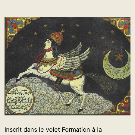
d
w
et
d
s
a
Inscrit dans le volet Formation à la