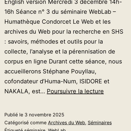
English version Mercredi 3 décembre 14h-
16h Séance n° 3 du séminaire WebLab –
Humathèque Condorcet Le Web et les
archives du Web pour la recherche en SHS
: savoirs, méthodes et outils pour la
collecte, l’analyse et la pérennisation de
corpus en ligne Durant cette séance, nous
accueillerons Stéphane Pouyllau,
cofondateur d’Huma-Num, ISIDORE et
[Séminair
NAKALA, est…
Poursuivre la lecture
De
l’archivag
Publié le
3 novembre 2025
à
Catégorisé comme
Archives du Web
,
Séminaires
la
Étiqueté
séminaire
,
WebLab