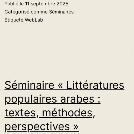
Publié le
11 septembre 2025
c
Catégorisé comme
Séminaires
s
Étiqueté
WebLab
o
te
e
S
:
c
Séminaire « Littératures
t
populaires arabes :
et
textes, méthodes,
m
d
perspectives »
l’