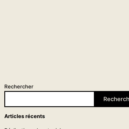
arabes
:
textes,
méthodes,
perspectives
»
Rechercher
Recherch
Articles récents