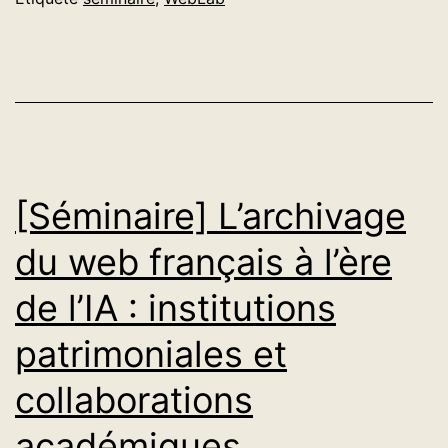
statificati
des
sites
web
:
expérimen
[Séminaire] L’archivage
techniqu
du web français à l’ère
et
de l’IA : institutions
usages
en
patrimoniales et
SHS
collaborations
académiques