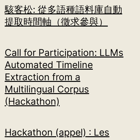
駭客松: 從多語種語料庫自動
提取時間軸（徵求參與）
Call for Participation: LLMs
Automated Timeline
Extraction from a
Multilingual Corpus
(Hackathon)
Hackathon (appel) : Les