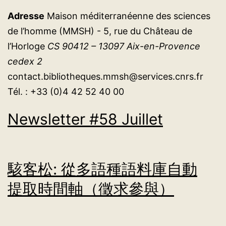
Adresse
Maison méditerranéenne des sciences
de l’homme (MMSH) - 5, rue du Château de
l’Horloge
CS 90412 – 13097 Aix-en-Provence
cedex 2
contact.bibliotheques.mmsh@services.cnrs.fr
Tél. : +33 (0)4 42 52 40 00
Newsletter #58 Juillet
駭客松: 從多語種語料庫自動
提取時間軸（徵求參與）