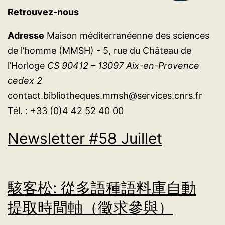
Retrouvez-nous
Adresse
Maison méditerranéenne des sciences
de l’homme (MMSH) - 5, rue du Château de
l’Horloge
CS 90412 – 13097 Aix-en-Provence
cedex 2
contact.bibliotheques.mmsh@services.cnrs.fr
Tél. : +33 (0)4 42 52 40 00
Newsletter #58 Juillet
駭客松: 從多語種語料庫自動
提取時間軸（徵求參與）