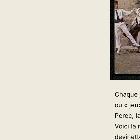
Chaque j
ou « jeu
Perec, l
Voici la
devinett