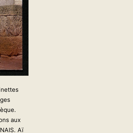
inettes
rges
hèque.
ions aux
NAIS. Aï