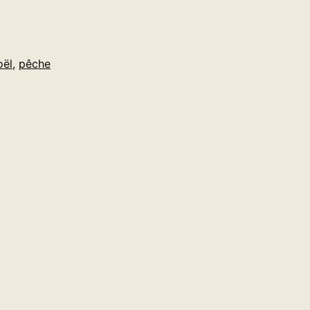
oël
,
pêche