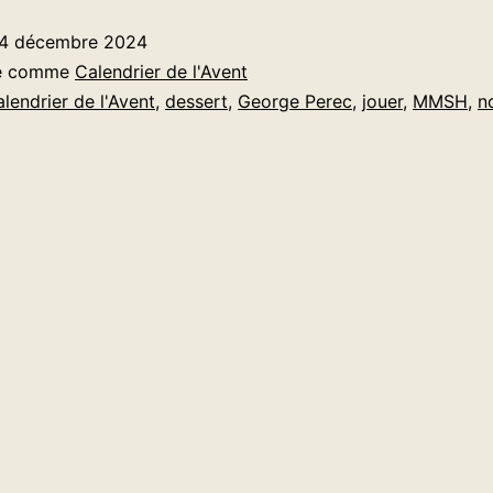
–
4 décembre 2024
Jour
sé comme
Calendrier de l'Avent
24
alendrier de l'Avent
,
dessert
,
George Perec
,
jouer
,
MMSH
,
n