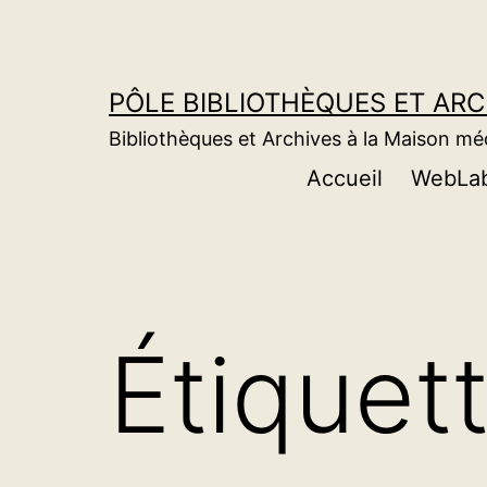
Aller
au
contenu
PÔLE BIBLIOTHÈQUES ET AR
Bibliothèques et Archives à la Maison m
Accueil
WebLa
Étiquet