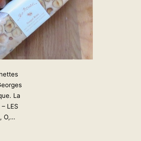
nettes
 Georges
que. La
1 – LES
, O,…