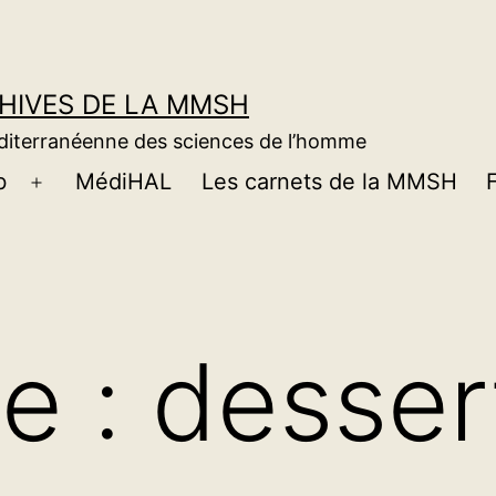
CHIVES DE LA MMSH
éditerranéenne des sciences de l’homme
b
MédiHAL
Les carnets de la MMSH
Ouvrir
le
menu
te :
desser