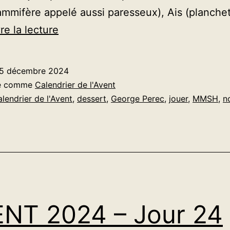
ammifère appelé aussi paresseux), Ais (planche
AVENT
re la lecture
–
Jour
5 décembre 2024
de
sé comme
Calendrier de l'Avent
Noël
alendrier de l'Avent
,
dessert
,
George Perec
,
jouer
,
MMSH
,
n
NT 2024 – Jour 24