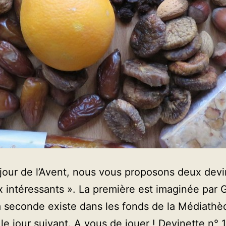
our de l’Avent, nous vous proposons deux devi
x intéressants ». La première est imaginée par
a seconde existe dans les fonds de la Médiathè
le jour suivant. A vous de jouer ! Devinette n° 