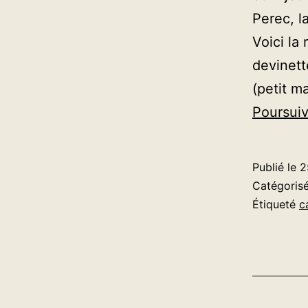
Perec, l
Voici la
devinett
(petit m
Poursuiv
Publié le
2
Catégori
Étiqueté
c