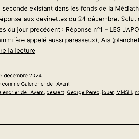
a seconde existant dans les fonds de la Médiat
 réponse aux devinettes du 24 décembre. Solut
es du jour précédent : Réponse n°1 – LES JAPO
ammifère appelé aussi paresseux), Ais (planche
AVENT
re la lecture
–
Jour
5 décembre 2024
de
sé comme
Calendrier de l'Avent
Noël
alendrier de l'Avent
,
dessert
,
George Perec
,
jouer
,
MMSH
,
n