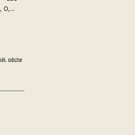
, O,…
oël
,
pêche