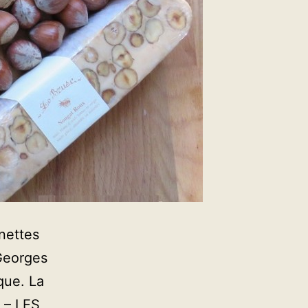
nettes
 Georges
que. La
1 – LES