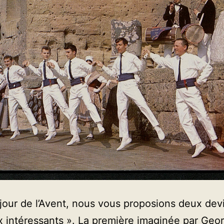
our de l’Avent, nous vous proposions deux dev
x intéressants ». La première imaginée par Geo