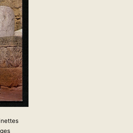
inettes
rges