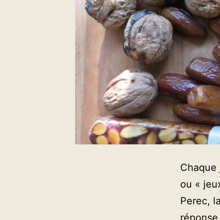
Chaque j
ou « jeu
Perec, l
réponse 