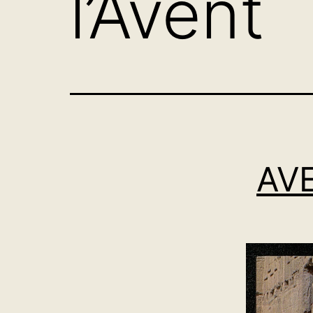
l’Avent
AVE