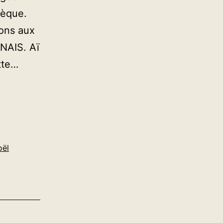
hèque.
ions aux
NAIS. Aï
tte…
oël