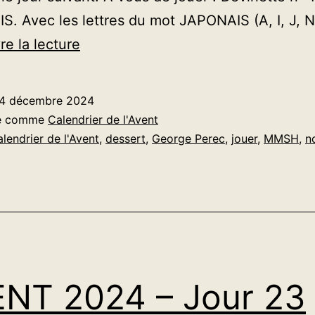
. Avec les lettres du mot JAPONAIS (A, I, J, N
AVENT
re la lecture
2024
–
4 décembre 2024
Jour
sé comme
Calendrier de l'Avent
24
alendrier de l'Avent
,
dessert
,
George Perec
,
jouer
,
MMSH
,
n
NT 2024 – Jour 23