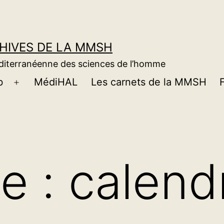
CHIVES DE LA MMSH
éditerranéenne des sciences de l’homme
b
MédiHAL
Les carnets de la MMSH
Ouvrir
le
menu
te :
calend