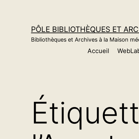
Aller
au
contenu
PÔLE BIBLIOTHÈQUES ET AR
Bibliothèques et Archives à la Maison m
Accueil
WebLa
Étiquet