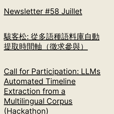
Newsletter #58 Juillet
駭客松: 從多語種語料庫自動
提取時間軸（徵求參與）
Call for Participation: LLMs
Automated Timeline
Extraction from a
Multilingual Corpus
(Hackathon)