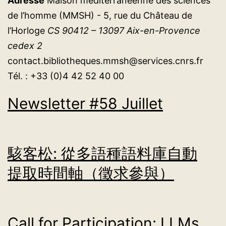
Adresse
Maison méditerranéenne des sciences
de l’homme (MMSH) - 5, rue du Château de
l’Horloge
CS 90412 – 13097 Aix-en-Provence
cedex 2
contact.bibliotheques.mmsh@services.cnrs.fr
Tél. : +33 (0)4 42 52 40 00
Newsletter #58 Juillet
駭客松: 從多語種語料庫自動
提取時間軸（徵求參與）
Call for Participation: LLMs