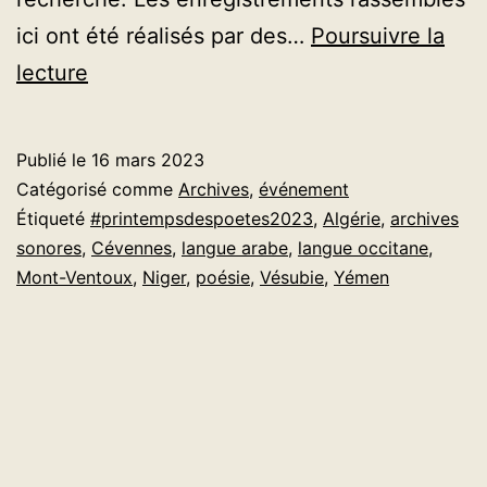
ici ont été réalisés par des…
Poursuivre la
La
lecture
poésie
dans
Publié le
16 mars 2023
la
Catégorisé comme
Archives
,
événement
voix
Étiqueté
#printempsdespoetes2023
,
Algérie
,
archives
sonores
,
Cévennes
,
langue arabe
,
langue occitane
,
:
Mont-Ventoux
,
Niger
,
poésie
,
Vésubie
,
Yémen
transmission
orale
et
mémoire
poétique